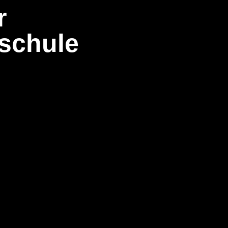
r
schule