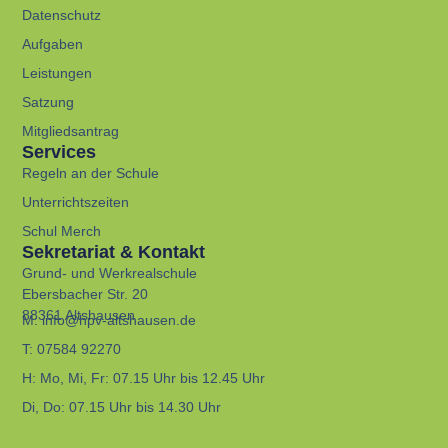
Datenschutz
Aufgaben
Leistungen
Satzung
Mitgliedsantrag
Services
Regeln an der Schule
Unterrichtszeiten
Schul Merch
Sekretariat & Kontakt
Grund- und Werkrealschule
Ebersbacher Str. 20
88361 Altshausen
M:
info@hpv-altshausen.de
T:
07584 92270
H:
Mo, Mi, Fr: 07.15 Uhr bis 12.45 Uhr
Di, Do: 07.15 Uhr bis 14.30 Uhr