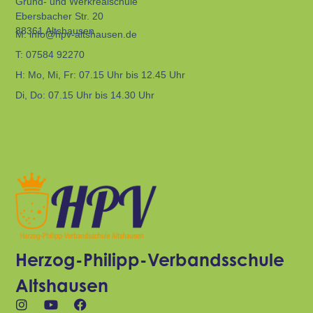
Grund- und Werkrealschule
Ebersbacher Str. 20
88361 Altshausen
M:
info@hpv-altshausen.de
T:
07584 92270
H:
Mo, Mi, Fr: 07.15 Uhr bis 12.45 Uhr
Di, Do: 07.15 Uhr bis 14.30 Uhr
Herzog-Philipp-Verbandsschule
Altshausen