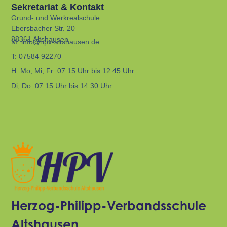
Sekretariat & Kontakt
Grund- und Werkrealschule
Ebersbacher Str. 20
88361 Altshausen
M:
info@hpv-altshausen.de
T:
07584 92270
H:
Mo, Mi, Fr: 07.15 Uhr bis 12.45 Uhr
Di, Do: 07.15 Uhr bis 14.30 Uhr
Herzog-Philipp-Verbandsschule
Altshausen