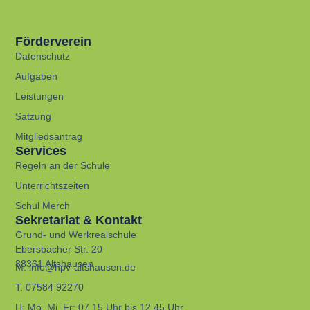
Förderverein
Datenschutz
Aufgaben
Leistungen
Satzung
Mitgliedsantrag
Services
Regeln an der Schule
Unterrichtszeiten
Schul Merch
Sekretariat & Kontakt
Grund- und Werkrealschule
Ebersbacher Str. 20
88361 Altshausen
M:
info@hpv-altshausen.de
T:
07584 92270
H:
Mo, Mi, Fr: 07.15 Uhr bis 12.45 Uhr