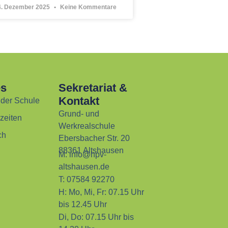
4. Dezember 2025
Keine Kommentare
es
Sekretariat &
Kontakt
 der Schule
Grund- und
szeiten
Werkrealschule
ch
Ebersbacher Str. 20
88361 Altshausen
M:
info@hpv-
altshausen.de
T:
07584 92270
H:
Mo, Mi, Fr: 07.15 Uhr
bis 12.45 Uhr
Di, Do: 07.15 Uhr bis