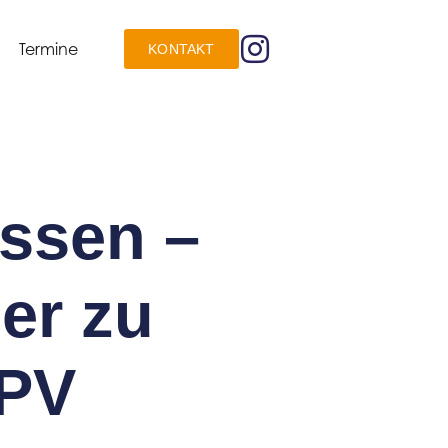
Termine
KONTAKT
issen –
er zu
HPV