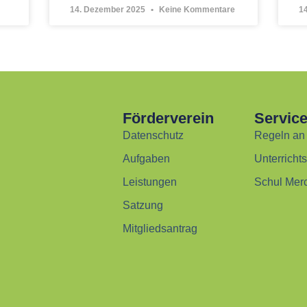
14. Dezember 2025
Keine Kommentare
1
Förderverein
Servic
Datenschutz
Regeln an
Aufgaben
Unterricht
Leistungen
Schul Mer
Satzung
Mitgliedsantrag